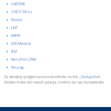
LABORIE
CHEST MI Inc
Rimed
LMT
MIPM
DIXI Medical
IEM
MicroPort CRM
Nouvag
Za detaljniji pregled proizvoda kliknite na link „
Zastupstva
“.
Ukoliko imate bilo kakvih pitanja, molimo da nas kontaktirate.