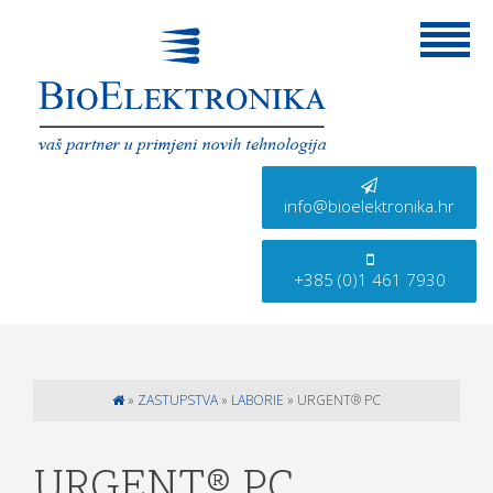
info@bioelektronika.hr
+385 (0)1 461 7930
»
ZASTUPSTVA
»
LABORIE
»
URGENT® PC
URGENT® PC