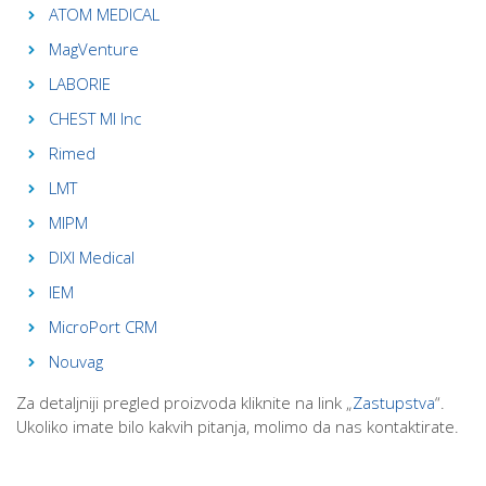
ATOM MEDICAL
MagVenture
LABORIE
CHEST MI Inc
Rimed
LMT
MIPM
DIXI Medical
IEM
MicroPort CRM
Nouvag
Za detaljniji pregled proizvoda kliknite na link „
Zastupstva
“.
Ukoliko imate bilo kakvih pitanja, molimo da nas kontaktirate.