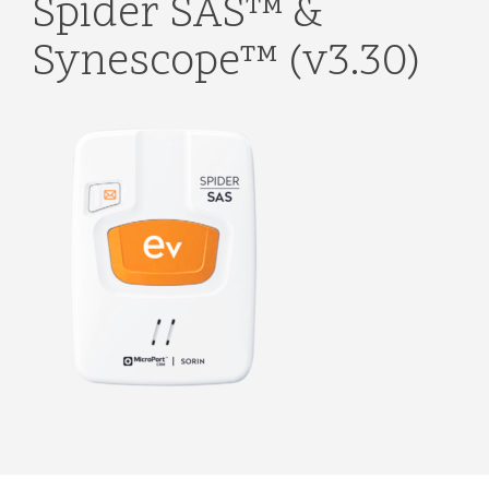
Spider SAS™ &
Synescope™ (v3.30)