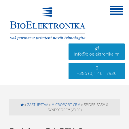
info@bioelektronika.hr
+385 (0)1 461 7930
»
ZASTUPSTVA
»
MICROPORT CRM
»
SPIDER SAS™ &
SYNESCOPE™ (V3.30)