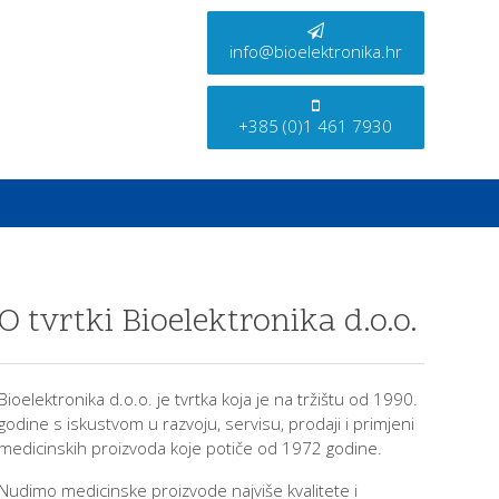
info@bioelektronika.hr
+385 (0)1 461 7930
O tvrtki Bioelektronika d.o.o.
Bioelektronika d.o.o. je tvrtka koja je na tržištu od 1990.
godine s iskustvom u razvoju, servisu, prodaji i primjeni
medicinskih proizvoda koje potiče od 1972 godine.
Nudimo medicinske proizvode najviše kvalitete i