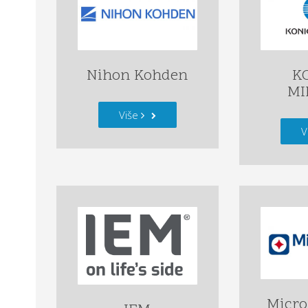
Nihon Kohden
K
MI
Više
V
Micro