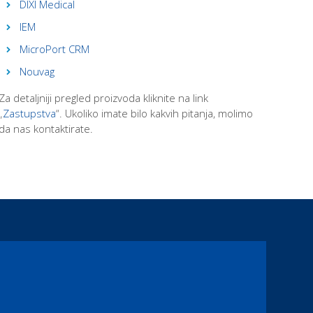
DIXI Medical
IEM
MicroPort CRM
Nouvag
Za detaljniji pregled proizvoda kliknite na link
„
Zastupstva
“. Ukoliko imate bilo kakvih pitanja, molimo
da nas kontaktirate.