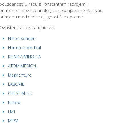
pouzdanosti u radu s konstantnim razvojem i
primjenom novih tehnologija i rješenja za neinvazivnu
primjenu medicinske dijagnostičke opreme.
Ovlašteni smo zastupnici za:
Nihon Kohden
Hamilton Medical
KONICA MINOLTA
ATOM MEDICAL
MagVenture
LABORIE
CHEST MI Inc
Rimed
LMT
MIPM