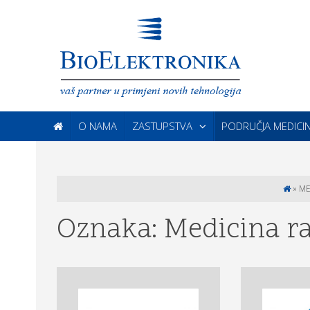
O NAMA
ZASTUPSTVA
PODRUČJA MEDICI
»
ME
Oznaka:
Medicina r