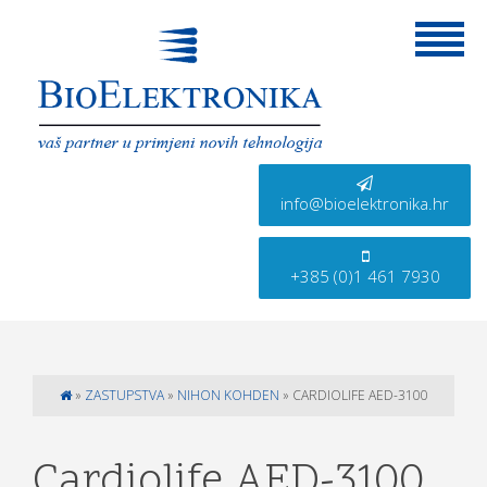
info@bioelektronika.hr
+385 (0)1 461 7930
»
ZASTUPSTVA
»
NIHON KOHDEN
»
CARDIOLIFE AED-3100
Cardiolife AED-3100