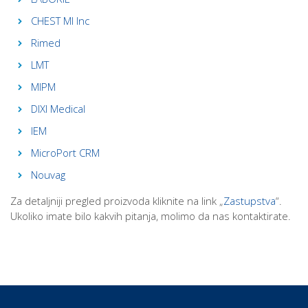
CHEST MI Inc
Rimed
LMT
MIPM
DIXI Medical
IEM
MicroPort CRM
Nouvag
Za detaljniji pregled proizvoda kliknite na link „
Zastupstva
“.
Ukoliko imate bilo kakvih pitanja, molimo da nas kontaktirate.