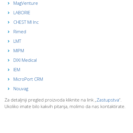
MagVenture
LABORIE
CHEST MI Inc
Rimed
LMT
MIPM
DIXI Medical
IEM
MicroPort CRM
Nouvag
Za detaljniji pregled proizvoda kliknite na link „
Zastupstva
“.
Ukoliko imate bilo kakvih pitanja, molimo da nas kontaktirate.