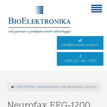
info@bioelektronika.hr
+385 (0)1 461 7930
»
ZASTUPSTVA
»
NIHON KOHDEN
»
NEUROFAX EEG-1200 ICU
Neurofax EEG-1200