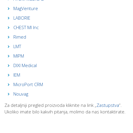
MagVenture
LABORIE
CHEST MI Inc
Rimed
LMT
MIPM
DIXI Medical
IEM
MicroPort CRM
Nouvag
Za detaljniji pregled proizvoda kliknite na link „
Zastupstva
“.
Ukoliko imate bilo kakvih pitanja, molimo da nas kontaktirate.