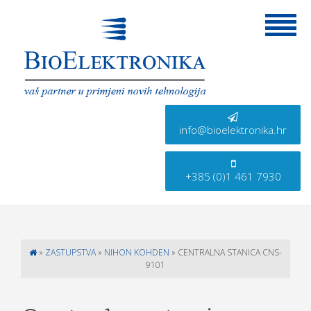
info@bioelektronika.hr
+385 (0)1 461 7930
»
ZASTUPSTVA
»
NIHON KOHDEN
»
CENTRALNA STANICA CNS-
9101